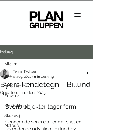
Indlæg
Alle
Tenna Tychsen
Alle
4. aug. 2021
3 min læsning
Byers kendetegn - Billund
Mobilitet
Opdateret:
11. dec. 2025
Erhverv
Byens objekter tager form
Byudvikling
Skolevej
Gennem de senere år er der sket en 
Metode
spændende udvikling i Billund by. 