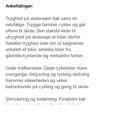
Anbefalinger:
Tryghed på skolevejen bør være en 
selvfølge. Trygge familier cykler og går 
oftere til skole. Den største kilde til 
utryghed på skoleveje er biler, derfor 
handler tryghed især om at begrænse 
antallet af biler, adskille biler fra 
gående/cyklende og nedsætte farten. 
Gode trafikarealer. Gode cykelstier, klare 
overgange, belysning og tydelig skiltning 
fremmer sikkerheden og virker 
befordrende på cykling og gang til skole.
Stimulering og belønning. Forældre bør 
lære børn at cykle og færdes sikkert i 
trafikken og så vidt muligt undgå at køre 
børn til skole. Skoler bør gøre det nemt at 
vælge den aktive transport og belønne 
børn der cykler og går. Stimulering virker 
med det samme, mens vejanlæg tager tid.