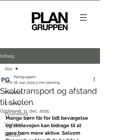
Indlæg
Alle
Plangruppen
Alle
18. sep. 2024
3 min læsning
Skoletransport og afstand
Mobilitet
til skolen.
Erhverv
Opdateret:
11. dec. 2025
Byudvikling
Mange børn får for lidt bevægelse 
Skolevej
og skolevejen kan bidrage til at 
gøre børn mere aktive. Selvom 
Metode