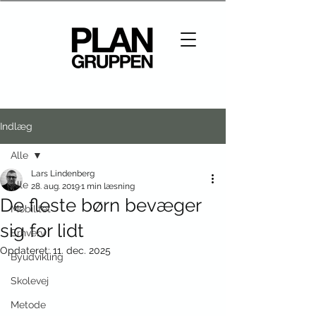
Indlæg
Alle
Lars Lindenberg
Alle
28. aug. 2019
1 min læsning
De fleste børn bevæger
Mobilitet
sig for lidt
Erhverv
Opdateret:
11. dec. 2025
Byudvikling
Skolevej
Metode