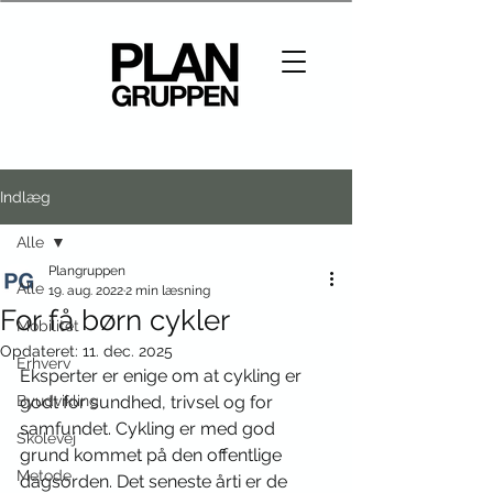
Indlæg
Alle
Plangruppen
Alle
19. aug. 2022
2 min læsning
For få børn cykler
Mobilitet
Opdateret:
11. dec. 2025
Erhverv
Eksperter er enige om at cykling er 
Byudvikling
godt for sundhed, trivsel og for 
samfundet. Cykling er med god 
Skolevej
grund kommet på den offentlige 
Metode
dagsorden. Det seneste årti er de 