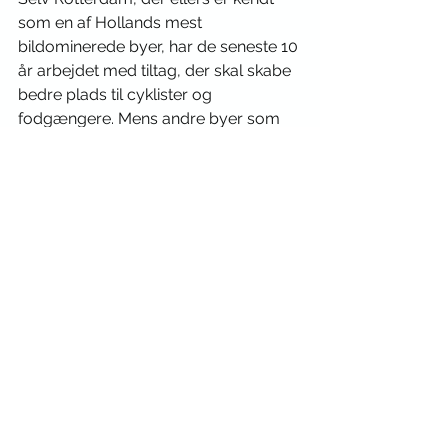
som en af Hollands mest 
bildominerede byer, har de seneste 10 
år arbejdet med tiltag, der skal skabe 
bedre plads til cyklister og 
fodgængere. Mens andre byer som 
f.eks. København, flere andre byer i 
Holland, Münster i Tyskland og 
Malmø allerede er langt fremme med 
gode forhold for cyklister. 
Det står klart, at vores mobilitet er 
under forandring. Årsagerne er 
mange: ændringer af livsstil, nye 
måder at bo, handle og arbejde på, 
den aldrende befolkning, mere fokus 
på miljø, klima og livskvalitet. Netop 
derfor, bør kommuner og byer 
fokusere på sikre, hurtige og 