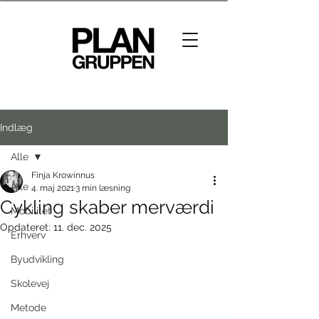
Indlæg
Alle
Finja Krowinnus
Alle
4. maj 2021
3 min læsning
Cykling skaber merværdi
Mobilitet
Opdateret:
11. dec. 2025
Erhverv
Byudvikling
Skolevej
Metode